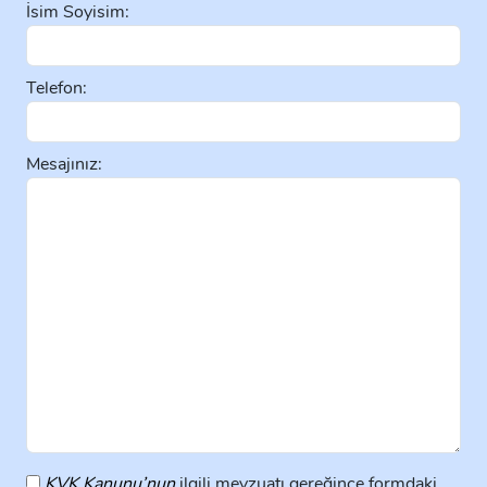
İsim Soyisim:
Telefon:
Mesajınız:
KVK Kanunu’nun
ilgili mevzuatı gereğince formdaki