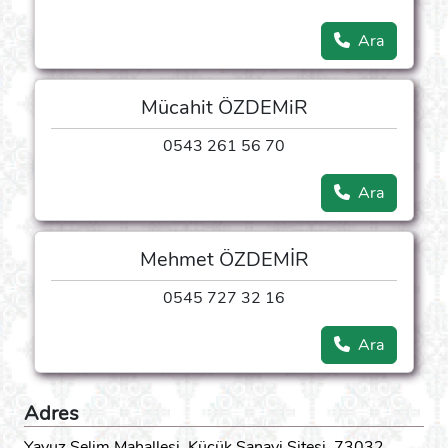
Ara
Mücahit ÖZDEMiR
0543 261 56 70
Ara
Mehmet ÖZDEMİR
0545 727 32 16
Ara
Adres
Yavuz Selim Mahallesi, Küçük Sanayi Sitesi, 73032.