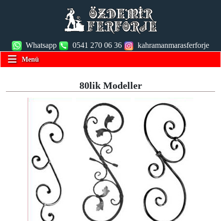
Whatsapp
0541 270 06 36
kahramanmarasferforje
Menü
80lik Modeller